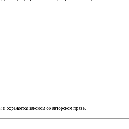
+7 (343) 213-40-00
(городской номер)
+7 904 540-57-02
(Звонки, WhatsApp и Viber)
Самовывоз:
Екатеринбург,
ул. Московская, 200
м
и охраняется законом об авторском праве.