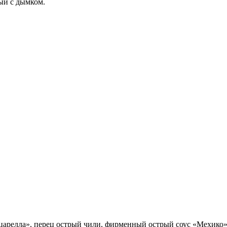
ый с дымком.
царелла», перец острый чили, фирменный острый соус «Мехико