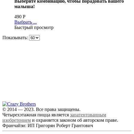
Выберите комбинацию, чтобы порадовать вашего
малыша!
490
Р
Выбрать ...
Быстрый просмотр
Показывать:
+7 (343) 213-40-00
(городской номер)
+7 904 540-57-02
(Звонки, WhatsApp и Viber)
Самовывоз:
Екатеринбург,
ул. Московская, 200
© 2014 — 2023. Все права защищены.
Четырехэтажная пицца является
запатентованным
изобретением
и охраняется законом об авторском праве.
Франчайзи: ИП Григорян Роберт Грантович