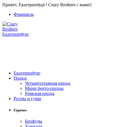
Привет, Екатеринбург! Crazy Brothers с вами!
|
Франшиза
Екатеринбург
+7 (343) 213-40-00
(городской номер)
+7 904 540-57-02
(Звонки, WhatsApp и Viber)
Екатеринбург
Пицца
Четырёхэтажная пицца
Мини бенто-пиццы
Римская пицца
Роллы и суши
Горячее
Брофуды
Хинкали