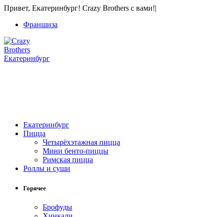
Привет, Екатеринбург! Crazy Brothers с вами!
|
Франшиза
Екатеринбург
+7 (343) 213-40-00
(городской номер)
+7 904 540-57-02
(Звонки, WhatsApp и Viber)
Екатеринбург
Пицца
Четырёхэтажная пицца
Мини бенто-пиццы
Римская пицца
Роллы и суши
Горячее
Брофуды
Хинкали