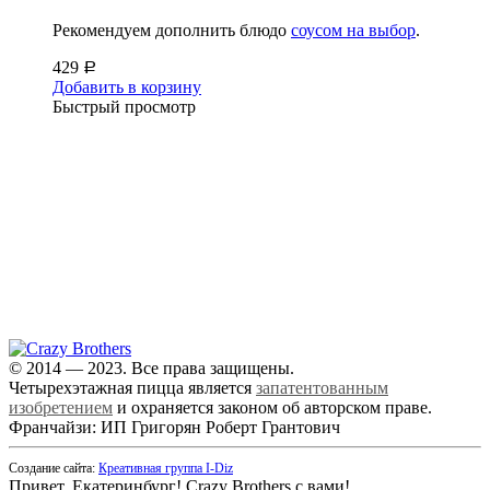
Рекомендуем дополнить блюдо
соусом на выбор
.
429
Р
Добавить в корзину
Быстрый просмотр
+7 (343) 213-40-00
(городской номер)
+7 904 540-57-02
(Звонки, WhatsApp и Viber)
Самовывоз:
Екатеринбург,
ул. Московская, 200
© 2014 — 2023. Все права защищены.
Четырехэтажная пицца является
запатентованным
изобретением
и охраняется законом об авторском праве.
Франчайзи: ИП Григорян Роберт Грантович
Создание сайта:
Креативная группа I-Diz
Привет, Екатеринбург! Crazy Brothers с вами!