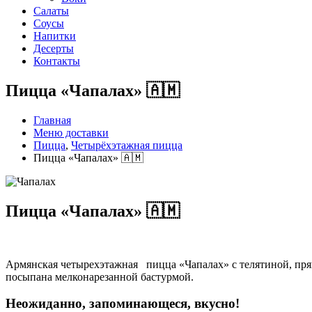
Салаты
Соусы
Напитки
Десерты
Контакты
Пицца «Чапалах» 🇦🇲
Главная
Меню доставки
Пицца
,
Четырёхэтажная пицца
Пицца «Чапалах» 🇦🇲
Пицца «Чапалах» 🇦🇲
Армянская четырехэтажная
пицца «Чапалах» с телятиной, пря
посыпана мелконарезанной бастурмой.
Неожиданно, запоминающеся, вкусно!