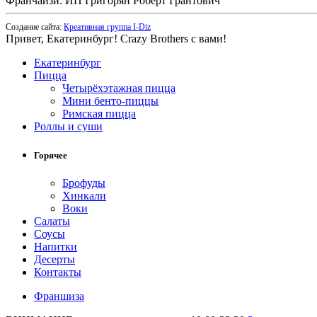
Франчайзи: ИП Григорян Роберт Грантович
Создание сайта:
Креативная группа I-Diz
Привет, Екатеринбург! Crazy Brothers с вами!
Екатеринбург
Пицца
Четырёхэтажная пицца
Мини бенто-пиццы
Римская пицца
Роллы и суши
Горячее
Брофуды
Хинкали
Воки
Салаты
Соусы
Напитки
Десерты
Контакты
Франшиза