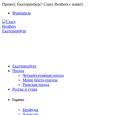
Привет, Екатеринбург! Crazy Brothers с вами!
|
Франшиза
Екатеринбург
+7 (343) 213-40-00
(городской номер)
+7 904 540-57-02
(Звонки, WhatsApp и Viber)
Екатеринбург
Пицца
Четырёхэтажная пицца
Мини бенто-пиццы
Римская пицца
Роллы и суши
Горячее
Брофуды
Хинкали