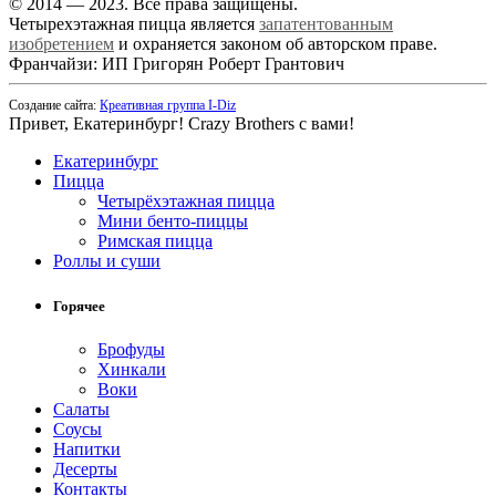
© 2014 — 2023. Все права защищены.
Четырехэтажная пицца является
запатентованным
изобретением
и охраняется законом об авторском праве.
Франчайзи: ИП Григорян Роберт Грантович
Создание сайта:
Креативная группа I-Diz
Привет, Екатеринбург! Crazy Brothers с вами!
Екатеринбург
Пицца
Четырёхэтажная пицца
Мини бенто-пиццы
Римская пицца
Роллы и суши
Горячее
Брофуды
Хинкали
Воки
Салаты
Соусы
Напитки
Десерты
Контакты