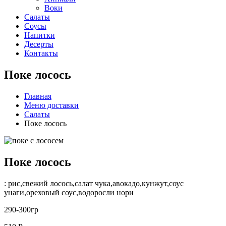
Воки
Салаты
Соусы
Напитки
Десерты
Контакты
Поке лосось
Главная
Меню доставки
Салаты
Поке лосось
Поке лосось
: рис,свежий лосось,салат чука,авокадо,кунжут,соус
унаги,ореховый соус,водоросли нори
290-300гр