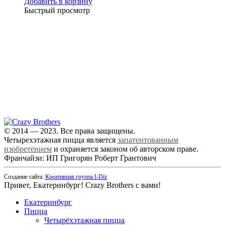
Добавить в корзину
Быстрый просмотр
+7 (343) 213-40-00
(городской номер)
+7 904 540-57-02
(Звонки, WhatsApp и Viber)
Самовывоз:
Екатеринбург,
ул. Московская, 200
© 2014 — 2023. Все права защищены.
Четырехэтажная пицца является
запатентованным
изобретением
и охраняется законом об авторском праве.
Франчайзи: ИП Григорян Роберт Грантович
Создание сайта:
Креативная группа I-Diz
Привет, Екатеринбург! Crazy Brothers с вами!
Екатеринбург
Пицца
Четырёхэтажная пицца