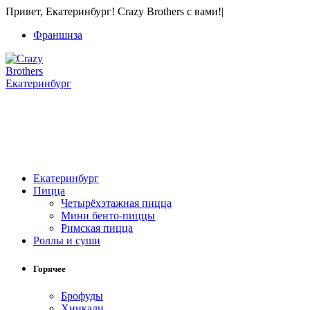
Привет, Екатеринбург! Crazy Brothers с вами!
|
Франшиза
Екатеринбург
+7 (343) 213-40-00
(городской номер)
+7 904 540-57-02
(Звонки, WhatsApp и Viber)
Екатеринбург
Пицца
Четырёхэтажная пицца
Мини бенто-пиццы
Римская пицца
Роллы и суши
Горячее
Брофуды
Хинкали