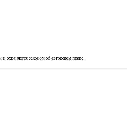
+7 904 540-57-02
(Звонки, WhatsApp и Viber)
Самовывоз:
Екатеринбург,
ул. Московская, 200
м
и охраняется законом об авторском праве.