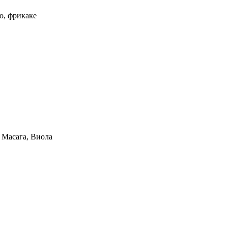
до, фрикаке
, Масага, Виола