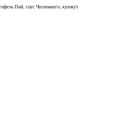
ртофель Пай, соус Чилиманго, кунжут
+7 (343) 213-40-00
(городской номер)