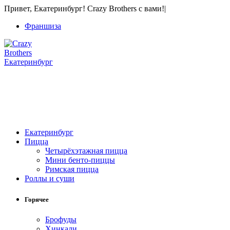
Привет, Екатеринбург! Crazy Brothers с вами!
|
Франшиза
Екатеринбург
+7 (343) 213-40-00
(городской номер)
+7 904 540-57-02
(Звонки, WhatsApp и Viber)
Екатеринбург
Пицца
Четырёхэтажная пицца
Мини бенто-пиццы
Римская пицца
Роллы и суши
Горячее
Брофуды
Хинкали