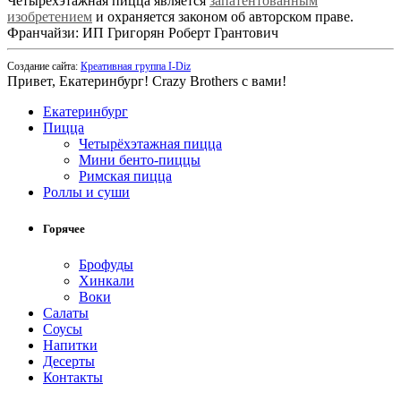
Четырехэтажная пицца является
запатентованным
изобретением
и охраняется законом об авторском праве.
Франчайзи: ИП Григорян Роберт Грантович
Создание сайта:
Креативная группа I-Diz
Привет, Екатеринбург! Crazy Brothers с вами!
Екатеринбург
Пицца
Четырёхэтажная пицца
Мини бенто-пиццы
Римская пицца
Роллы и суши
Горячее
Брофуды
Хинкали
Воки
Салаты
Соусы
Напитки
Десерты
Контакты