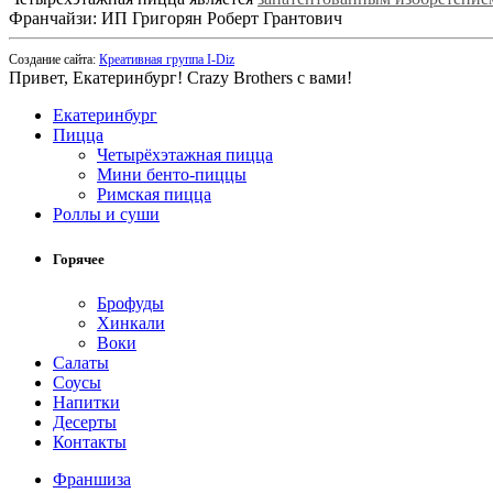
Франчайзи: ИП Григорян Роберт Грантович
Создание сайта:
Креативная группа I-Diz
Привет, Екатеринбург! Crazy Brothers с вами!
Екатеринбург
Пицца
Четырёхэтажная пицца
Мини бенто-пиццы
Римская пицца
Роллы и суши
Горячее
Брофуды
Хинкали
Воки
Салаты
Соусы
Напитки
Десерты
Контакты
Франшиза