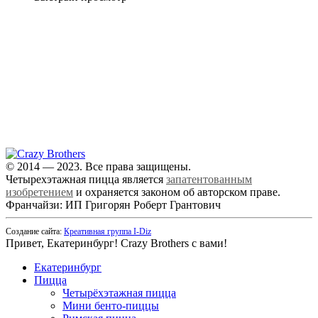
+7 (343) 213-40-00
(городской номер)
+7 904 540-57-02
(Звонки, WhatsApp и Viber)
Самовывоз:
Екатеринбург,
ул. Московская, 200
© 2014 — 2023. Все права защищены.
Четырехэтажная пицца является
запатентованным
изобретением
и охраняется законом об авторском праве.
Франчайзи: ИП Григорян Роберт Грантович
Создание сайта:
Креативная группа I-Diz
Привет, Екатеринбург! Crazy Brothers с вами!
Екатеринбург
Пицца
Четырёхэтажная пицца
Мини бенто-пиццы