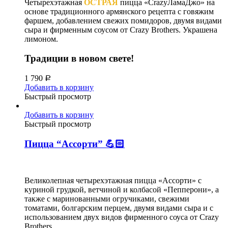
Четырехэтажная
ОСТРАЯ
пицца «CrazyЛамаДжо» на
основе традиционного армянского рецепта с говяжим
фаршем, добавлением свежих помидоров, двумя видами
сыра и фирменным соусом от Crazy Brothers. Украшена
лимоном.
Традиции в новом свете!
1 790
Р
Добавить в корзину
Быстрый просмотр
Добавить в корзину
Быстрый просмотр
Пицца “Ассорти” 💪🏻
Великолепная четырехэтажная пицца «Ассорти» с
куриной грудкой, ветчиной и колбасой «Пепперони», а
также с маринованными огручиками, свежими
томатами, болгарским перцем, двумя видами сыра и с
использованием двух видов фирменного соуса от Crazy
Brothers.