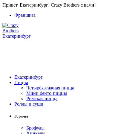
Привет, Екатеринбург! Crazy Brothers с вами!
|
Франшиза
Екатеринбург
+7 (343) 213-40-00
(городской номер)
+7 904 540-57-02
(Звонки, WhatsApp и Viber)
Екатеринбург
Пицца
Четырёхэтажная пицца
Мини бенто-пиццы
Римская пицца
Роллы и суши
Горячее
Брофуды
Хинкали