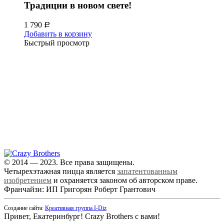
Традиции в новом свете!
1 790
Р
Добавить в корзину
Быстрый просмотр
+7 (343) 213-40-00
(городской номер)
+7 904 540-57-02
(Звонки, WhatsApp и Viber)
Самовывоз:
Екатеринбург,
ул. Московская, 200
© 2014 — 2023. Все права защищены.
Четырехэтажная пицца является
запатентованным
изобретением
и охраняется законом об авторском праве.
Франчайзи: ИП Григорян Роберт Грантович
Создание сайта:
Креативная группа I-Diz
Привет, Екатеринбург! Crazy Brothers с вами!