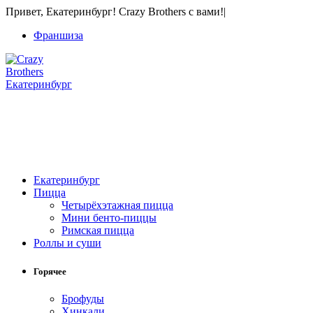
Привет, Екатеринбург! Crazy Brothers с вами!
|
Франшиза
Екатеринбург
+7 (343) 213-40-00
(городской номер)
+7 904 540-57-02
(Звонки, WhatsApp и Viber)
Екатеринбург
Пицца
Четырёхэтажная пицца
Мини бенто-пиццы
Римская пицца
Роллы и суши
Горячее
Брофуды
Хинкали